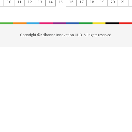
.
10
11
12
13
14
15
16
17
18
19
20
21
Copyright ©Keihanna Innovation HUB. All rights reserved.