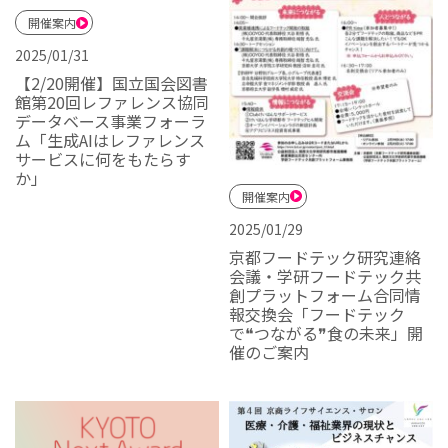
開催案内
2025/01/31
【2/20開催】国立国会図書
館第20回レファレンス協同
データベース事業フォーラ
ム「生成AIはレファレンス
サービスに何をもたらす
か」
開催案内
2025/01/29
京都フードテック研究連絡
会議・学研フードテック共
創プラットフォーム合同情
報交換会「フードテック
で❝つながる❞食の未来」開
催のご案内