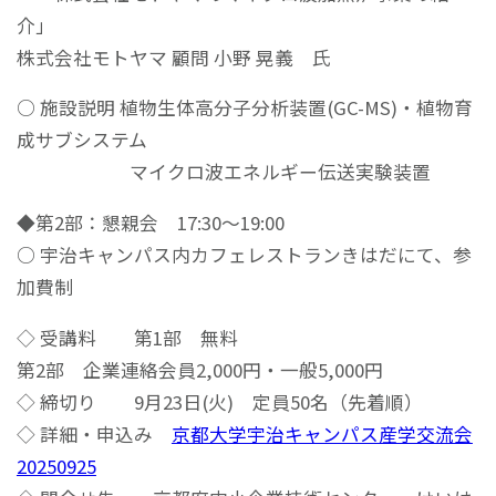
介」
株式会社モトヤマ 顧問 小野 晃義 氏
○ 施設説明 植物生体高分子分析装置(GC-MS)・植物育
成サブシステム
マイクロ波エネルギー伝送実験装置
◆第2部：懇親会 17:30～19:00
○ 宇治キャンパス内カフェレストランきはだにて、参
加費制
◇ 受講料 第1部 無料
第2部 企業連絡会員2,000円・一般5,000円
◇ 締切り 9月23日(火) 定員50名（先着順）
◇ 詳細・申込み
京都大学宇治キャンパス産学交流会
20250925