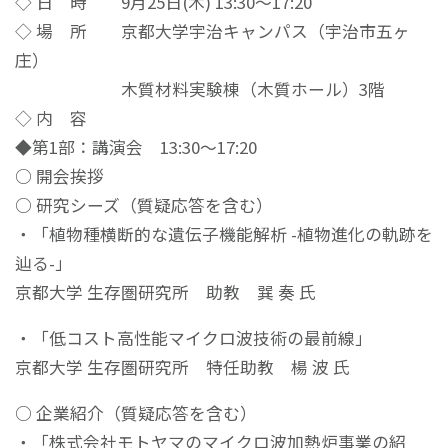
◇ 日 時 9月25日(木) 13:30～17:20
◇ 場 所 京都大学宇治キャンパス（宇治市五ヶ
庄）
木質材料実験棟（木質ホール）3階
◇ 内 容
◆第1部：講演会 13:30～17:20
○ 開会挨拶
○ 研究シーズ（質疑応答を含む）
・「植物種横断的な遺伝子機能解析 -植物進化の軌跡を
辿る-」
京都大学 生存圏研究所 助教 巽 奏 氏
・「低コスト高性能マイクロ波技術の最前線」
京都大学 生存圏研究所 特任助教 楊 波 氏
○ 企業紹介（質疑応答を含む）
・「株式会社モトヤマのマイクロ波加熱炉事業の紹