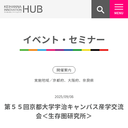
Skip
to
content
イベント・セミナー
開催案内
実施地域／京都府、大阪府、奈良県
2025/09/08
第５５回京都大学宇治キャンパス産学交流
会＜生存圏研究所＞