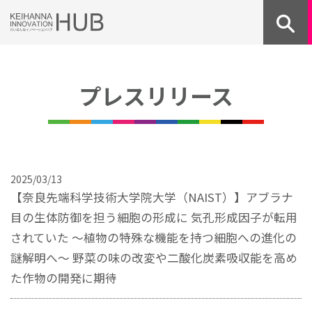
Skip
to
content
プレスリリース
2025/03/13
【奈良先端科学技術大学院大学（NAIST）】アブラナ
目の生体防御を担う細胞の形成に 気孔形成因子が転用
されていた ～植物の特殊な機能を持つ細胞への進化の
謎解明へ～ 野菜の味の改変や二酸化炭素吸収能を高め
た作物の開発に期待