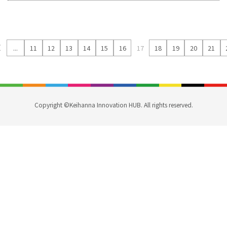
〈
...
11
12
13
14
15
16
17
18
19
20
21
Copyright ©Keihanna Innovation HUB. All rights reserved.