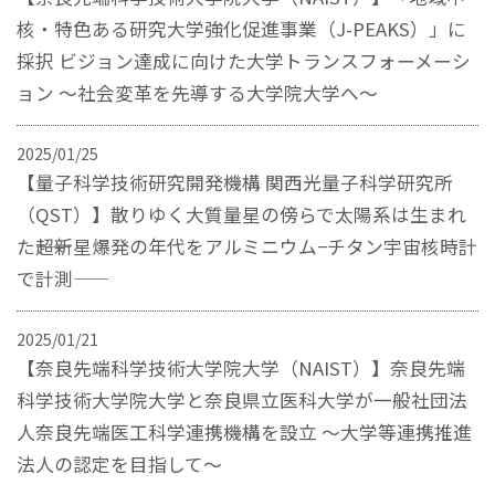
核・特色ある研究大学強化促進事業（J-PEAKS）」に
採択 ビジョン達成に向けた大学トランスフォーメーシ
ョン ～社会変革を先導する大学院大学へ～
2025/01/25
【量子科学技術研究開発機構 関西光量子科学研究所
（QST）】散りゆく大質量星の傍らで太陽系は生まれ
た――超新星爆発の年代をアルミニウム−チタン宇宙核時計
で計測――
2025/01/21
【奈良先端科学技術大学院大学（NAIST）】奈良先端
科学技術大学院大学と奈良県立医科大学が一般社団法
人奈良先端医工科学連携機構を設立 ～大学等連携推進
法人の認定を目指して～