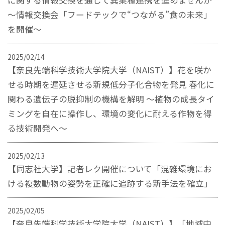
に関する情報交換を通じて異業種連携を進めませんか
～情報交換会「フードテックで“つながる”食の未来」
を開催～
2025/02/14
【奈良先端科学技術大学院大学（NAIST）】花を咲か
せる時期を遅延させる新規低分子化合物を発見 春化に
関わる遺伝子の脱抑制の機構を解明 ～植物の成長タイ
ミングを自在に操作し、環境の変化に耐える作物を得
る技術開発へ～
2025/02/13
【同志社大学】記者レク開催について「混雑環境にお
ける複数動物の姿勢を正確に追跡する新手法を確立」
2025/02/05
【奈良先端科学技術大学院大学（NAIST）】「地域中