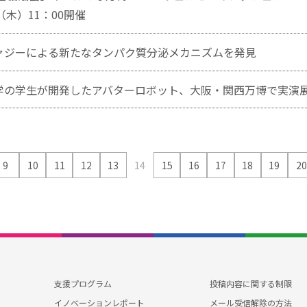
日（木）11：00開催
ァジーによる新たなタンパク質分泌メカニズムを発見
学の学生が開発したアバターロボット、大阪・関西万博で実演
9
10
11
12
13
14
15
16
17
18
19
20
投稿内容に関する制限
支援プログラム
メール受信解除の方法
イノベーションレポート