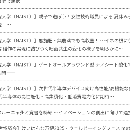
技術で連携
大学（NAIST）】親子で遊ぼう！女性技術職員による 夏休み子
査！～
大学（NAIST）】無施肥・無農薬でも高収量！ ～イネの根
能な稲作の実現に結びつく細菌共生の変化の様子を明らかに～
大学（NAIST）】ゲートオールアラウンド型 ナノシート酸化物
――
学（NAIST）】次世代半導体デバイス向け高性能/高機能な多結
世代半導体の高性能化・高集積化・低消費電力化に期待～
ルーニャ州と覚書を締結 〜イノベーションの創出に向けて連携
営協議会】けいはんな万博2025・ウェルビーイングフェス me