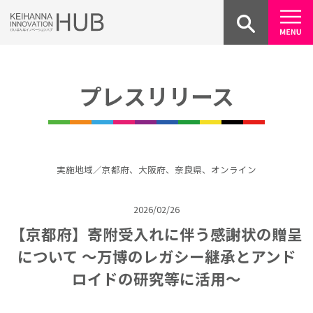
Skip
to
content
プレスリリース
実施地域／京都府、大阪府、奈良県、オンライン
2026/02/26
【京都府】寄附受入れに伴う感謝状の贈呈
について ～万博のレガシー継承とアンド
ロイドの研究等に活用～