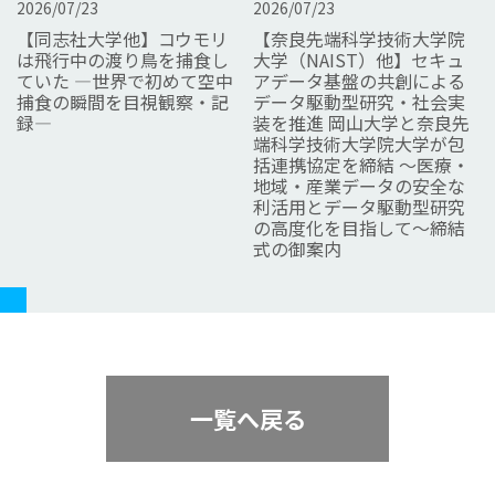
2026/07/23
2026/07/23
【同志社大学他】コウモリ
【奈良先端科学技術大学院
は飛行中の渡り鳥を捕食し
大学（NAIST）他】セキュ
ていた ―世界で初めて空中
アデータ基盤の共創による
捕食の瞬間を目視観察・記
データ駆動型研究・社会実
録―
装を推進 岡山大学と奈良先
端科学技術大学院大学が包
括連携協定を締結 ～医療・
地域・産業データの安全な
利活用とデータ駆動型研究
の高度化を目指して～締結
式の御案内
一覧へ戻る