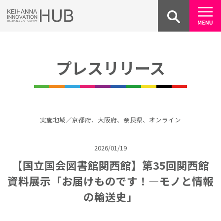
Skip
to
content
プレスリリース
実施地域／京都府、大阪府、奈良県、オンライン
2026/01/19
【国立国会図書館関西館】第35回関西館
資料展示「お届けものです！―モノと情報
の輸送史」