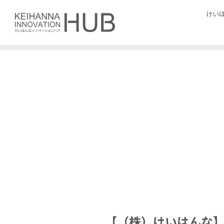
Skip
けい
to
content
【（株）けいはんな】