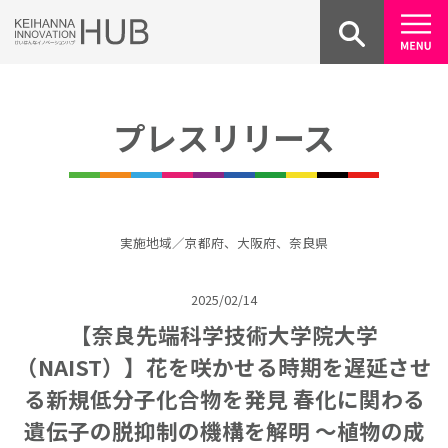
Skip
to
content
プレスリリース
実施地域／京都府、大阪府、奈良県
2025/02/14
【奈良先端科学技術大学院大学
（NAIST）】花を咲かせる時期を遅延させ
る新規低分子化合物を発見 春化に関わる
遺伝子の脱抑制の機構を解明 ～植物の成