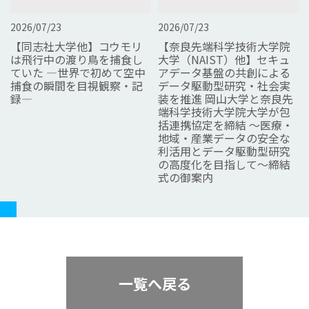
2026/07/23
2026/07/23
【同志社大学他】コウモリ
【奈良先端科学技術大学院
は飛行中の渡り鳥を捕食し
大学（NAIST）他】セキュ
ていた ―世界で初めて空中
アデータ基盤の共創による
捕食の瞬間を目視観察・記
データ駆動型研究・社会実
録―
装を推進 岡山大学と奈良先
端科学技術大学院大学が包
括連携協定を締結 ～医療・
地域・産業データの安全な
利活用とデータ駆動型研究
の高度化を目指して～締結
式の御案内
一覧へ戻る