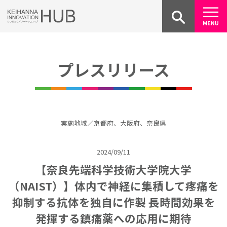
Skip
to
content
プレスリリース
実施地域／京都府、大阪府、奈良県
2024/09/11
【奈良先端科学技術大学院大学
（NAIST）】体内で神経に集積して疼痛を
抑制する抗体を独自に作製 長時間効果を
発揮する鎮痛薬への応用に期待