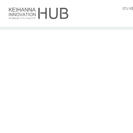
Skip
けい
to
content