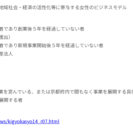
地域社会・経済の活性化等に寄与する女性のビジネスモデル
者であり創業後５年を経過していない者
進出）
者であり新規事業開始後５年を経過していない者
産法人
業を営んでいる、または京都府内で間もなく事業を展開する具
展開する者
news/kigyokasyo14_r07.html