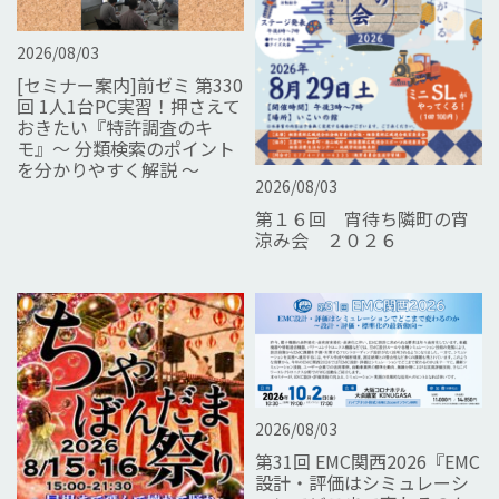
2026/08/03
[セミナー案内]前ゼミ 第330
回 1人1台PC実習！押さえて
おきたい『特許調査のキ
モ』～ 分類検索のポイント
を分かりやすく解説 ～
2026/08/03
第１６回 宵待ち隣町の宵
涼み会 ２０２６
2026/08/03
第31回 EMC関西2026『EMC
設計・評価はシミュレーシ