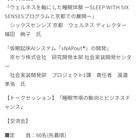
「ウェルネスを軸にした睡眠体験 ーSLEEP WITH SIX
SENSESプログラムと京都での展開ー」
シックスセンシズ 京都 ウェルネス ディレクター
福田 絢子 氏
「仮眠起床AIシステム「sNAPout®」の開発」
京セラ株式会社 研究開発本部 社会実装開発センタ
ー
社会実装開発部 プロジェクト1課 責任者 渡邉
孝浩 氏
【トークセッション】「睡眠市場の動向とビジネスチ
ャンス」
【交流会】
■定 員：60名(先着順)