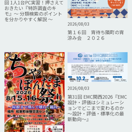
回 1人1台PC実習！押さえて
おきたい『特許調査のキ
モ』～ 分類検索のポイント
を分かりやすく解説 ～
2026/08/03
第１６回 宵待ち隣町の宵
涼み会 ２０２６
2026/08/03
第31回 EMC関西2026『EMC
設計・評価はシミュレーシ
ョンでどこまで変わるのか
～設計・評価・標準化の最
新動向～』