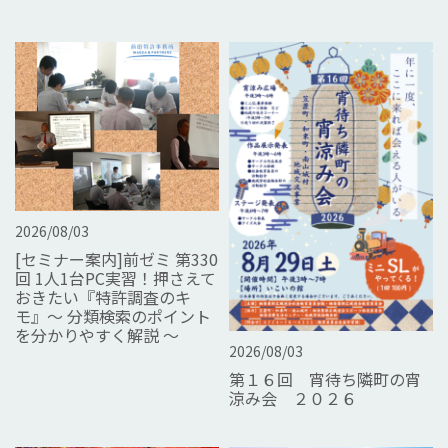
2026/08/03
[セミナー案内]前ゼミ 第330
回 1人1台PC実習！押さえて
おきたい『特許調査のキ
モ』～ 分類検索のポイント
を分かりやすく解説 ～
2026/08/03
第１６回 宵待ち隣町の宵
涼み会 ２０２６