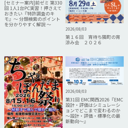
[セミナー案内]前ゼミ 第330
回 1人1台PC実習！押さえて
おきたい『特許調査のキ
モ』～ 分類検索のポイント
を分かりやすく解説 ～
2026/08/03
第１６回 宵待ち隣町の宵
涼み会 ２０２６
2026/08/03
第31回 EMC関西2026『EMC
設計・評価はシミュレーシ
ョンでどこまで変わるのか
～設計・評価・標準化の最
新動向～』