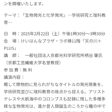
ンを開催いたします。
テーマ：「生物発光と化学発光」―学術研究と理科教
育―
日 時：2025年2月22日（土）午後1時30分～3時30分
会 場：けいはんなプラザ・ラボ棟11階「天の川＋
PLUS」
講 師： 一般社団法人京都光科学研究所柄谷 肇氏
（京都工芸繊維大学名誉教授）
参 加 費：無 料
講演内容：
概して際物的に見られがちなタイトルの発光現象を、
学術研究並びに理科教育の視点から捉える。アリスト
テレスや大航海中のコロンブスも記録に残した多種多
様な生物発光は、遙か昔人類誕生のころから瞳の中で