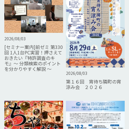
2026/08/03
[セミナー案内]前ゼミ 第330
回 1人1台PC実習！押さえて
おきたい『特許調査のキ
モ』～ 分類検索のポイント
を分かりやすく解説 ～
2026/08/03
第１６回 宵待ち隣町の宵
涼み会 ２０２６