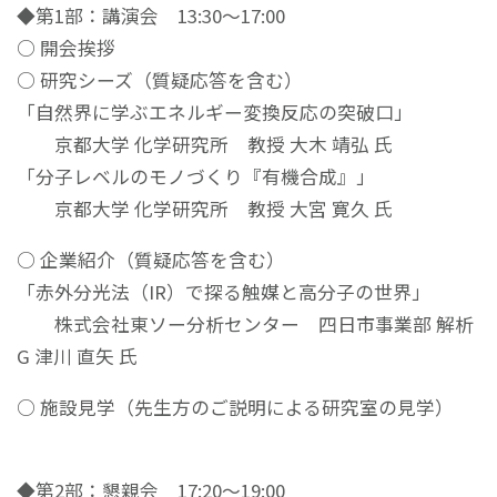
◆第1部：講演会 13:30～17:00
○ 開会挨拶
○ 研究シーズ（質疑応答を含む）
「自然界に学ぶエネルギー変換反応の突破口」
京都大学 化学研究所 教授 大木 靖弘 氏
「分子レベルのモノづくり『有機合成』」
京都大学 化学研究所 教授 大宮 寛久 氏
○ 企業紹介（質疑応答を含む）
「赤外分光法（IR）で探る触媒と高分子の世界」
株式会社東ソー分析センター 四日市事業部 解析
G 津川 直矢 氏
○ 施設見学（先生方のご説明による研究室の見学）
◆第2部：懇親会 17:20～19:00