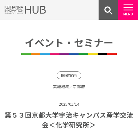
Skip
to
content
イベント・セミナー
開催案内
実施地域／京都府
2025/01/14
第５３回京都大学宇治キャンパス産学交流
会＜化学研究所＞