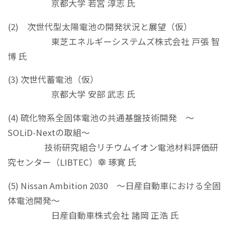
京都大学 若宮 淳志 氏
(2) 次世代型太陽電池の開発状況と展望（仮）
東芝エネルギーシステムズ株式会社 戸張 智
博 氏
(3) 次世代蓄電池（仮）
京都大学 安部 武志 氏
(4) 硫化物系全固体電池の共通基盤技術開発 ～
SOLiD-Nextの取組～
技術研究組合リチウムイオン電池材料評価研
究センター（LIBTEC）幸 琢寛 氏
(5) Nissan Ambition 2030 ～日産自動車における全固
体電池開発～
日産自動車株式会社 諸岡 正浩 氏