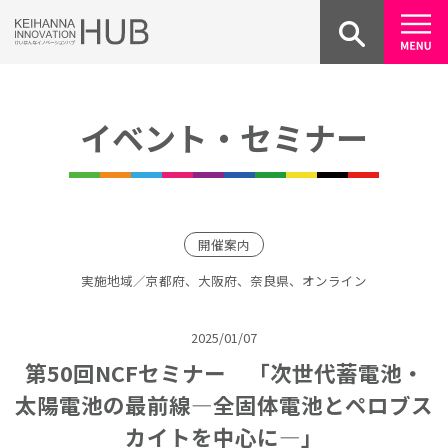
Skip
to
content
イベント・セミナー
開催案内
実施地域／京都府、大阪府、奈良県、オンライン
2025/01/07
第50回NCFセミナー 「次世代蓄電池・
太陽電池の最前線―全固体電池とペロブス
カイトを中心に―」