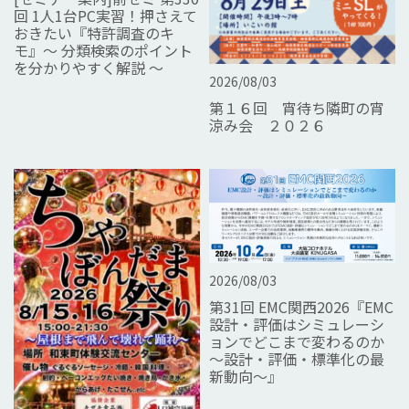
回 1人1台PC実習！押さえて
おきたい『特許調査のキ
モ』～ 分類検索のポイント
を分かりやすく解説 ～
2026/08/03
第１６回 宵待ち隣町の宵
涼み会 ２０２６
2026/08/03
第31回 EMC関西2026『EMC
設計・評価はシミュレーシ
ョンでどこまで変わるのか
～設計・評価・標準化の最
新動向～』