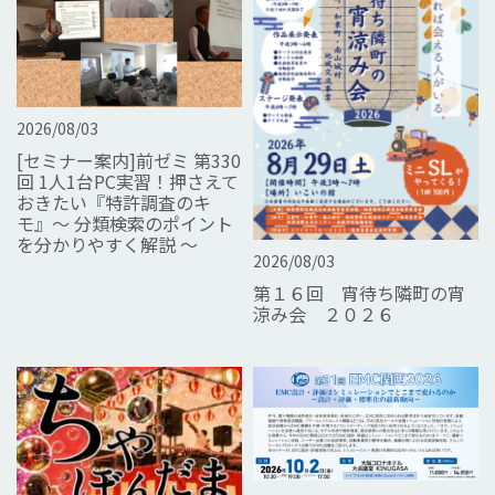
2026/08/03
[セミナー案内]前ゼミ 第330
回 1人1台PC実習！押さえて
おきたい『特許調査のキ
モ』～ 分類検索のポイント
を分かりやすく解説 ～
2026/08/03
第１６回 宵待ち隣町の宵
涼み会 ２０２６