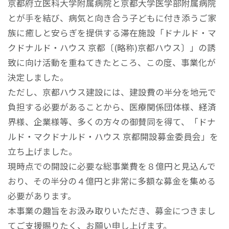
京都府立医科大学附属病院と京都大学医学部附属病院
とが手を結び、病気と向き合う子どもに付き添うご家
族に癒しと安らぎを提供する滞在施設「ドナルド・マ
クドナルド・ハウス 京都〔(略称)京都ハウス〕」の誘
致に向け活動を重ねてきたところ、この度、事業化が
決定しました。
ただし、京都ハウス建設には、建設費の半分を地元で
負担する必要があることから、医療関係団体様、経済
界様、企業様等、多くの方々の御賛同を得て、「ドナ
ルド・マクドナルド・ハウス 京都開設募金委員会」を
立ち上げました。
現時点での開設に必要な総事業費を８億円と見込んで
おり、その半分の４億円と非常に多額な募金を集める
必要があります。
本事業の趣旨をお汲み取りいただき、募金につきまし
てご支援賜りたく、お願い申し上げます。