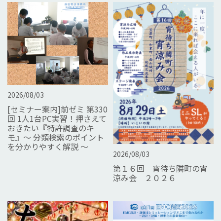
2026/08/03
[セミナー案内]前ゼミ 第330
回 1人1台PC実習！押さえて
おきたい『特許調査のキ
モ』～ 分類検索のポイント
を分かりやすく解説 ～
2026/08/03
第１６回 宵待ち隣町の宵
涼み会 ２０２６