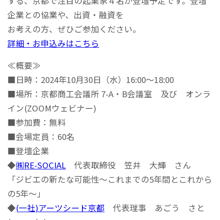
する、京都で注目の起業家４名が登壇予定です。登壇
企業との協業や、出資・融資を
お考えの方、ぜひご参加ください。
詳細・お申込みはこちら
≪概要≫
■日時：2024年10月30日（水）16:00～18:00
■場所：京都商工会議所 7-A・B会議室 及び オンラ
イン(ZOOMウェビナー)
■参加費：無料
■会場定員：60名
■登壇企業
◆
㈱RE-SOCIAL
代表取締役 笠井 大輝 さん
「ジビエの新たな可能性〜これまでの5年間とこれから
の5年〜」
◆
(一社)アーツシード京都
代表理事 あごう さと