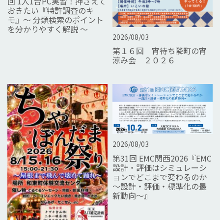
回 1人1台PC実習！押さえて
おきたい『特許調査のキ
モ』～ 分類検索のポイント
を分かりやすく解説 ～
2026/08/03
第１６回 宵待ち隣町の宵
涼み会 ２０２６
2026/08/03
第31回 EMC関西2026『EMC
設計・評価はシミュレーシ
ョンでどこまで変わるのか
～設計・評価・標準化の最
新動向～』